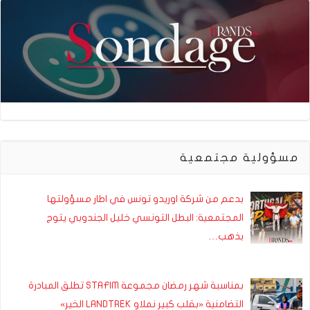
مسؤولية مجتمعية
بدعم من شركة اوريدو تونس في اطار مسؤولتها
المجتمعية: البطل التونسي خليل الجندوبي يتوج
بذهب…
بمناسبة شهر رمضان مجموعة STAFIM تطلق المبادرة
التضامنية «بقلب كبير نملاو LANDTREK الخير»