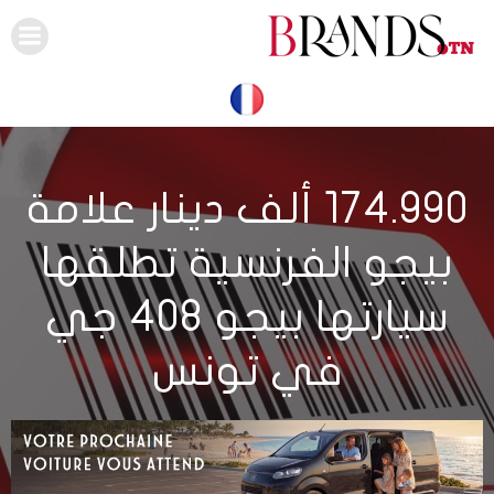
Skip
to
content
174.990 ألف دينار علامة
بيجو الفرنسية تطلقها
سيارتها بيجو 408 جي
في تونس