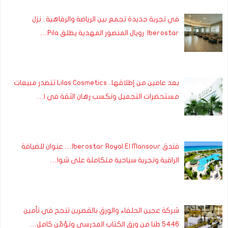
في تجربة جديدة تجمع بين الرياضة والرفاهية.. نزل
Iberostar رويال المنصور المهدية يطلق Pila…
بعد عامين من إطلاقها.. Lilas Cosmetics تتصدر مبيعات
مستحضرات التجميل وتكسب رهان الثقة في ا…
فندق Iberostar Royal El Mansour… عنوان للضيافة
الراقية وتجربة سياحية متكاملة على شوا…
شركة عجين الحلفاء والورق بالقصرين تنجح في تأمين
5446 طنا من ورق الكتاب المدرسي وتؤمّن كامل…