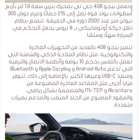
وتعمل بيجو 408 جي تي بمحرك بنزين سعة 1.6 لتر بأربع
أسطوانات يولد قوة تصل إلى 215 حصانًا وعزم دوران 300
نيوتن متر عند 2000 دورة في الدقيقة. تتمتع بنظام
ناقل حركة أوتوماتيكي بـ 8 تروس يجعل التحكم في
السيارة سهلًا وسلسًا.
تتميز بيجو 408 بالعديد من التجهيزات الفاخرة
والتكنولوجية، مثل نظام الملاحة الذكي والشاشة التي
تعمل باللمس بحجم 10 بوصة وأنظمة الاتصال والترفيه
التي تدعم Android Auto و Apple Carplay و Bluetooth
ومنفذ USB-C وغيرها الكثير. بالإضافة إلى ذلك، تتوفر
مزايا أخرى مثل المقاعد الفاخرة المصنوعة من
Alcantara و Mi-TEP والمصممة بشكل رياضي،
والمقود المصنوع من الجلد المثقب والمدعم بميزات
متعددة.