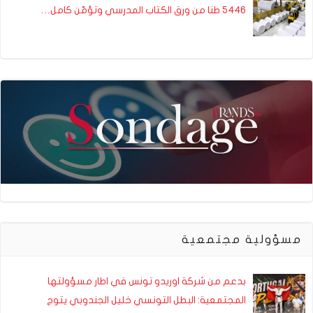
5446 طنا من ورق الكتاب المدرسي وتؤمّن كامل…
مسؤولية مجتمعية
بدعم من شركة اوريدو تونس في اطار مسؤولتها
المجتمعية: البطل التونسي خليل الجندوبي يتوج