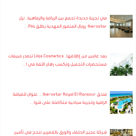
في تجربة جديدة تجمع بين الرياضة والرفاهية.. نزل
Iberostar رويال المنصور المهدية يطلق Pila…
بعد عامين من إطلاقها.. Lilas Cosmetics تتصدر مبيعات
مستحضرات التجميل وتكسب رهان الثقة في ا…
فندق Iberostar Royal El Mansour… عنوان للضيافة
الراقية وتجربة سياحية متكاملة على شوا…
شركة عجين الحلفاء والورق بالقصرين تنجح في تأمين