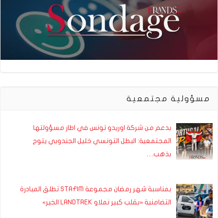
مسؤولية مجتمعية
بدعم من شركة اوريدو تونس في اطار مسؤولتها
المجتمعية: البطل التونسي خليل الجندوبي يتوج
بذهب…
بمناسبة شهر رمضان مجموعة STAFIM تطلق المبادرة
التضامنية «بقلب كبير نملاو LANDTREK الخير»