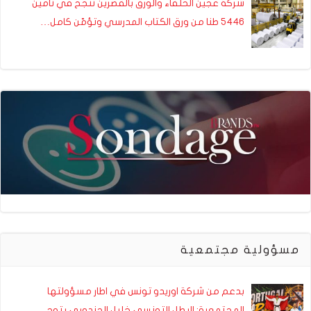
شركة عجين الحلفاء والورق بالقصرين تنجح في تأمين
5446 طنا من ورق الكتاب المدرسي وتؤمّن كامل…
مسؤولية مجتمعية
بدعم من شركة اوريدو تونس في اطار مسؤولتها
المجتمعية: البطل التونسي خليل الجندوبي يتوج