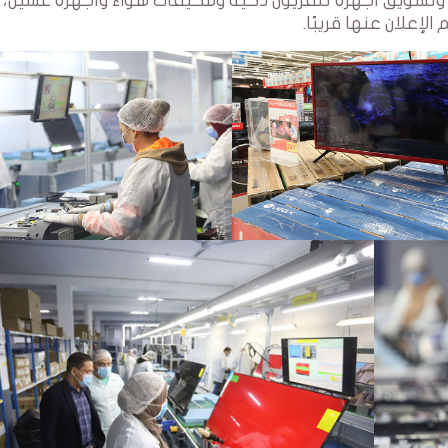
يع وتسويق أجهزة تلفزيون ذكية ومكيفات هواء وأجهزة غسيل،
لإعلان عنها قريبًا.