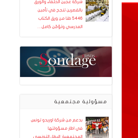
شركة عجين الحلفاء والورق
بالقصرين تنجح في تأمين
5446 طنا من ورق الكتاب
المدرسي وتؤمّن كامل…
مسؤولية مجتمعية
بدعم من شركة اوريدو تونس
في اطار مسؤولتها
المجتمعية: البطل التونسي