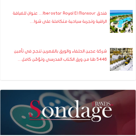
فندق Iberostar Royal El Mansour… عنوان للضيافة
الراقية وتجربة سياحية متكاملة على شوا…
شركة عجين الحلفاء والورق بالقصرين تنجح في تأمين
5446 طنا من ورق الكتاب المدرسي وتؤمّن كامل…