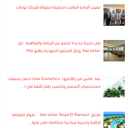
تعيين أسامة الصامت متصرفا مفوضًا لشركة توبنات
في تجربة جديدة تجمع بين الرياضة والرفاهية.. نزل
Iberostar رويال المنصور المهدية يطلق Pila…
بعد عامين من إطلاقها.. Lilas Cosmetics تتصدر مبيعات
مستحضرات التجميل وتكسب رهان الثقة في ا…
فندق Iberostar Royal El Mansour… عنوان للضيافة
الراقية وتجربة سياحية متكاملة على شوا…