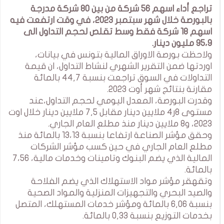
تراجع أداء اسهم 56 شركة من بين 80 شركة مدرجة
بالبورصة خلال شهر سبتمبر 2023، في وقت ارتفعت فيه
اسهم 18 شركة فقط وسط تقلص لحجم التداول الى
95،9 مليون دينار.
ولاحظت بورصة الاوراق المالية بتونس في بيانات،
اوردتها ضمن التقرير الشهري لنشاط التداول، ان قيمة
التداولات في السوق تراجعت بنسبة 44,7 بالمائة
مقارنة بنتائج شهر أوت 2023.
وقدرت البورصة، المعدل اليومي لحجم التداول،عند
مستوى 8ر4 ملايين دينار مقابل 7,5 ملايين دينار خلال اوت
2023، و8 ملايين دينار منذ مطلع العام الجاري.
وحقق مؤشر الصناعة ارتفاعا بنسبة 13،13 بالمائة منذ
مطلع العام الجاري في حين كسب مؤشر الشركات
المالية الذي يضم البنوك وتامينات وخدمات مالية، 7،56
بالمائة.
وتقهقر مؤشر مواد الاستهلاك الذي يضم الفلاحة
والصيد البحري والتجهيزات المنزلية والمواد الصحية
بنسبة 6,06 بالمائة ومؤشر خدمات المستهلك، المتصل
بخدمات التوزيع بنسبة 0,33 بالمائة.