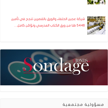
شركة عجين الحلفاء والورق بالقصرين تنجح في تأمين
5446 طنا من ورق الكتاب المدرسي وتؤمّن كامل…
مسؤولية مجتمعية