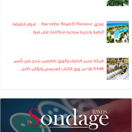
فندق Iberostar Royal El Mansour… عنوان للضيافة
الراقية وتجربة سياحية متكاملة على شوا…
شركة عجين الحلفاء والورق بالقصرين تنجح في تأمين
5446 طنا من ورق الكتاب المدرسي وتؤمّن كامل…