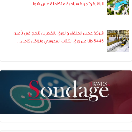
الراقية وتجربة سياحية متكاملة على شوا…
شركة عجين الحلفاء والورق بالقصرين تنجح في تأمين
5446 طنا من ورق الكتاب المدرسي وتؤمّن كامل…