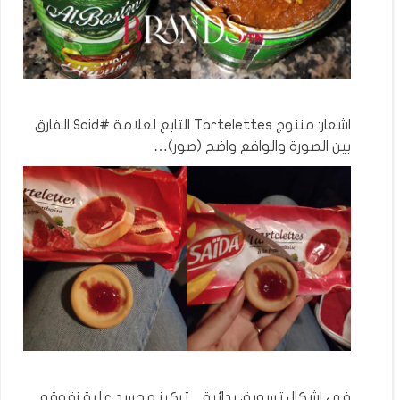
اشعار: مننوج Tartelettes التابع لعلامة #Said الفارق
بين الصورة والواقع واضح (صور)…
في اشكال تسويق بدائية…تركيز مجسد علبة زقوقو