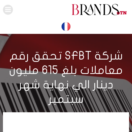
Skip
to
content
شركة SFBT تحقق رقم
معاملات بلغ 615 مليون
دينار الي نهاية شهر
سبتمبر