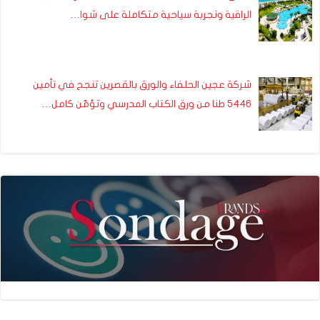
الراقية وتجربة سياحية متكاملة على شوا…
شركة عجين الحلفاء والورق بالقصرين تنجح في تأمين
5446 طنا من ورق الكتاب المدرسي وتؤمّن كامل…