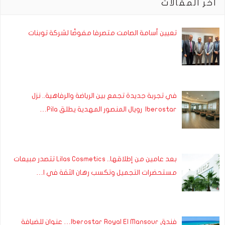
آخر المقالات
تعيين أسامة الصامت متصرفا مفوضًا لشركة توبنات
في تجربة جديدة تجمع بين الرياضة والرفاهية.. نزل
Iberostar رويال المنصور المهدية يطلق Pila…
بعد عامين من إطلاقها.. Lilas Cosmetics تتصدر مبيعات
مستحضرات التجميل وتكسب رهان الثقة في ا…
فندق Iberostar Royal El Mansour… عنوان للضيافة