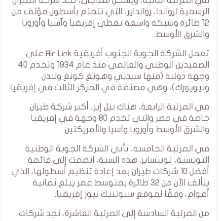
في المرتبة الثانية، وبشكل مفاجئ، تجد شركة الطيران
الرسمية لرواندا، روانداير، التي تتمتع بأسطول مؤلف من
12 طائرة وشبكة واسعة تغطي إفريقيا وآسيا وأوروبا
والشرق الأوسط.
تعمل الشركة الجوية الجنوب أفريقية Air Link على
الصعيدين الوطني والعالمي منذ عام 1934 وتخدم 40
وجهة دولية (منها سيدني وهونغ كونغ ولندن
ونيويورك)، وهي مصنفة في المركز الثالث في إفريقيا.
في المرتبة الرابعة، هناك نيل إير، أكبر شركة طيران
خاصة في مصر والتي تخدم 80 وجهة في إفريقيا
والشرق الأوسط وأوروبا وآسيا والأمريكتين.
في المرتبة الخامسة، تأتي الشركة الجوية الوطنية
التونسية، تونيساير. هذه السنة، انضمت إلى قائمة
أفضل 10 شركات طيران بعد إعادة تنظيم أسطولها، الذي
يتألف الآن من 32 طائرة بمتوسط عمر يبلغ ثمانية
أعوام، وفقًا لموقع سبوتنيك نيوز إفريقيا.
من المرتبة السادسة إلى المرتبة العاشرة، نجد شركات