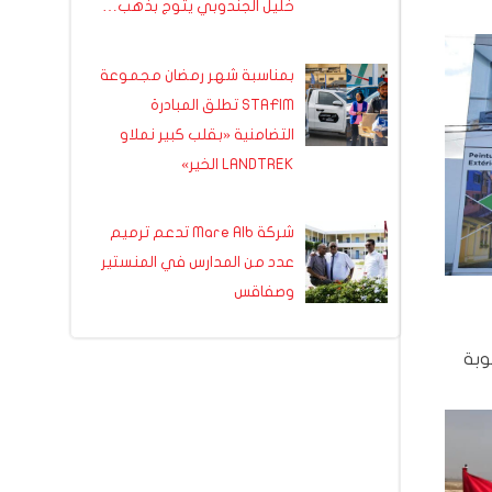
خليل الجندوبي يتوج بذهب…
بمناسبة شهر رمضان مجموعة
STAFIM تطلق المبادرة
التضامنية «بقلب كبير نملاو
LANDTREK الخير»
شركة Mare Alb تدعم ترميم
عدد من المدارس في المنستير
وصفاقس
وبة