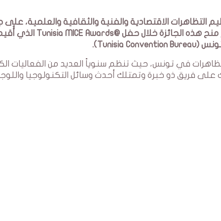
متخصصة في تنظيم التظاهرات الاقتصادية والفنية والثقافية والعلمية، على 
أفضل منظم للفعاليات في تونس لعام 2023. تم منح هذه الجائزة خلال حفل @Tunisia MICE Awards ال
Tunisia).
ات تنظيم التظاهرات في تونس، حيث تنظم سنوياً العديد من الفعاليات الك
تنوعة. تعتمد Topevents في ذلك على فريق ذو خبرة وتمتلك أحدث وسائل التكنولوجيا وال