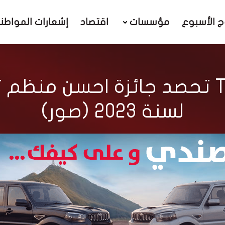
ج الأسبوع
مؤسسات
اقتصاد
إشعارات المواطن
مؤسسة Topevents تحصد جائزة احس
لسنة 2023 (صور)