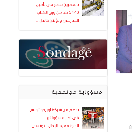
بالقصرين تنجح في تأمين
5446 طنا من ورق الكتاب
المدرسي وتؤمّن كامل…
مسؤولية مجتمعية
بدعم من شركة اوريدو تونس
في اطار مسؤولتها
المجتمعية: البطل التونسي
طلاء Boero