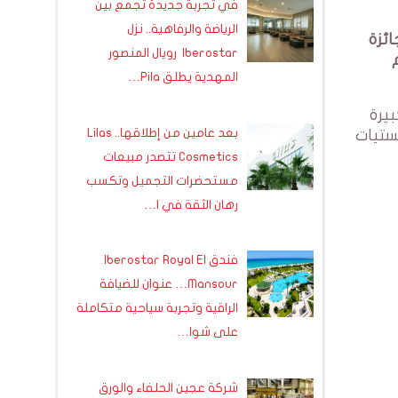
في تجربة جديدة تجمع بين
الرياضة والرفاهية.. نزل
جائزة
Iberostar رويال المنصور
ذي أُقيم
المهدية يطلق Pila…
بيرة
بعد عامين من إطلاقها.. Lilas
لوجستيات
Cosmetics تتصدر مبيعات
مستحضرات التجميل وتكسب
رهان الثقة في ا…
فندق Iberostar Royal El
Mansour… عنوان للضيافة
الراقية وتجربة سياحية متكاملة
على شوا…
شركة عجين الحلفاء والورق