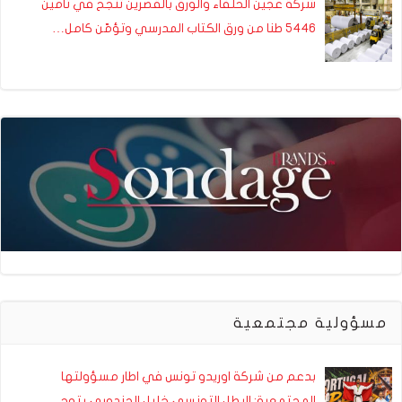
شركة عجين الحلفاء والورق بالقصرين تنجح في تأمين
5446 طنا من ورق الكتاب المدرسي وتؤمّن كامل…
مسؤولية مجتمعية
بدعم من شركة اوريدو تونس في اطار مسؤولتها
المجتمعية: البطل التونسي خليل الجندوبي يتوج