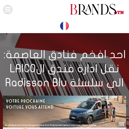
Skip
to
content
احد افخم فنادق العاصمة:
نقل ادارة فندق الLAICO
الي سلسلة Radisson Blu