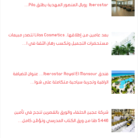
Iberostar رويال المنصور المهدية يطلق Pila…
بعد عامين من إطلاقها.. Lilas Cosmetics تتصدر مبيعات
مستحضرات التجميل وتكسب رهان الثقة في ا…
فندق Iberostar Royal El Mansour… عنوان للضيافة
الراقية وتجربة سياحية متكاملة على شوا…
شركة عجين الحلفاء والورق بالقصرين تنجح في تأمين
5446 طنا من ورق الكتاب المدرسي وتؤمّن كامل…