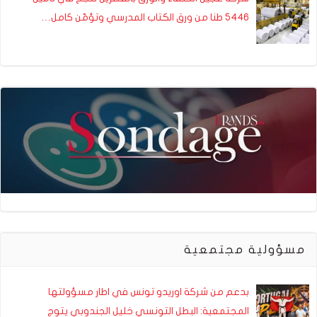
5446 طنا من ورق الكتاب المدرسي وتؤمّن كامل…
مسؤولية مجتمعية
بدعم من شركة اوريدو تونس في اطار مسؤولتها
المجتمعية: البطل التونسي خليل الجندوبي يتوج