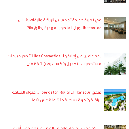
في تجربة جديدة تجمع بين الرياضة والرفاهية.. نزل
Iberostar رويال المنصور المهدية يطلق Pila…
بعد عامين من إطلاقها.. Lilas Cosmetics تتصدر مبيعات
مستحضرات التجميل وتكسب رهان الثقة في ا…
فندق Iberostar Royal El Mansour… عنوان للضيافة
الراقية وتجربة سياحية متكاملة على شوا…
شركة عجين الحلفاء والورق بالقصرين تنجح في تأمين