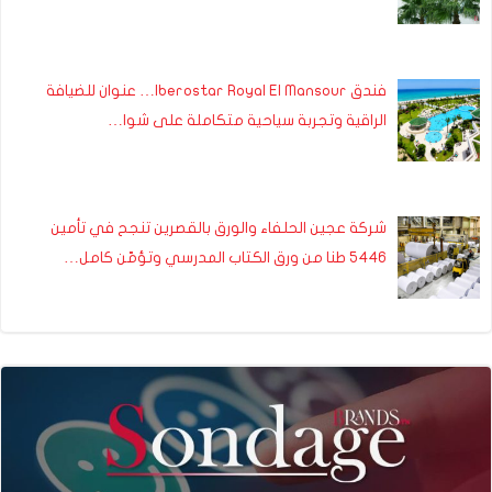
فندق Iberostar Royal El Mansour… عنوان للضيافة
الراقية وتجربة سياحية متكاملة على شوا…
شركة عجين الحلفاء والورق بالقصرين تنجح في تأمين
5446 طنا من ورق الكتاب المدرسي وتؤمّن كامل…