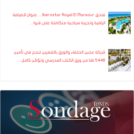
فندق Iberostar Royal El Mansour… عنوان للضيافة
الراقية وتجربة سياحية متكاملة على شوا…
شركة عجين الحلفاء والورق بالقصرين تنجح في تأمين
5446 طنا من ورق الكتاب المدرسي وتؤمّن كامل…