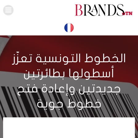
Skip
to
content
الخطوط التونسية تعزّز
أسطولها بطائرتين
جديدتين وإعادة فتح
خطوط جوية