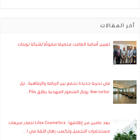
آخر المقالات
تعيين أسامة الصامت متصرفا مفوضًا لشركة توبنات
في تجربة جديدة تجمع بين الرياضة والرفاهية.. نزل
Iberostar رويال المنصور المهدية يطلق Pila…
بعد عامين من إطلاقها.. Lilas Cosmetics تتصدر مبيعات
مستحضرات التجميل وتكسب رهان الثقة في ا…