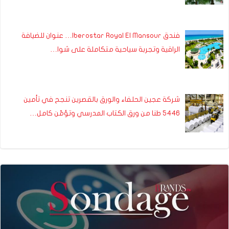
فندق Iberostar Royal El Mansour… عنوان للضيافة
الراقية وتجربة سياحية متكاملة على شوا…
شركة عجين الحلفاء والورق بالقصرين تنجح في تأمين
5446 طنا من ورق الكتاب المدرسي وتؤمّن كامل…