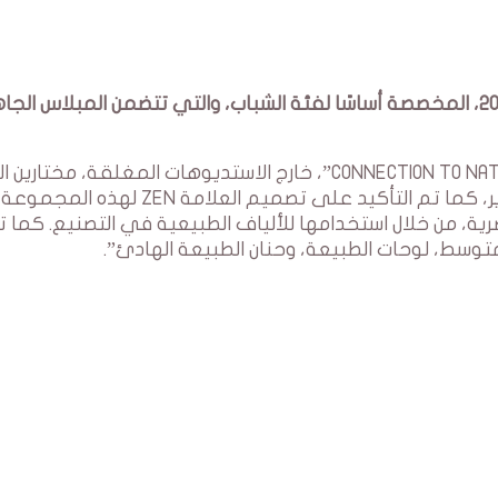
أطلقت علامة ZEN مجموعتها الجديدة لربيع 2024، المخصصة أساسًا لفئة الشباب، والتي تتضمن المبلاس ال
تم تصوير هذه الومضة ، التي حملت عنوان “CONNECTION TO NATURE”، خارج الاستديوهات المغلقة، 
التونسية والهواء الطلق كاستوديو لجلسة التصوير، كما تم التأكيد على تصميم العلامة ZEN لهذه المجموعة
صرية، من خلال استخدامها للألياف الطبيعية في التصنيع. كما ت
توسط، لوحات الطبيعة، وحنان الطبيعة الهادئ”.