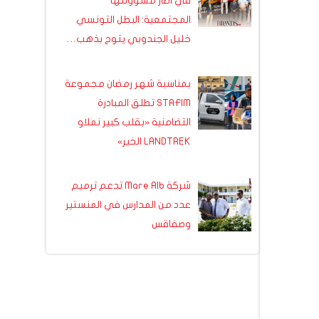
في اطار مسؤولتها
المجتمعية: البطل التونسي
خليل الجندوبي يتوج بذهب…
بمناسبة شهر رمضان مجموعة
STAFIM تطلق المبادرة
التضامنية «بقلب كبير نملاو
LANDTREK الخير»
شركة Mare Alb تدعم ترميم
عدد من المدارس في المنستير
وصفاقس