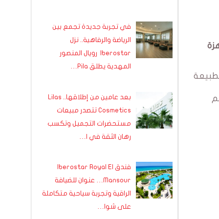
في تجربة جديدة تجمع بين
الرياضة والرفاهية.. نزل
جاهزة
Iberostar رويال المنصور
المهدية يطلق Pila…
مختارين الطبيعة
بعد عامين من إطلاقها.. Lilas
م
Cosmetics تتصدر مبيعات
مستحضرات التجميل وتكسب
رهان الثقة في ا…
فندق Iberostar Royal El
Mansour… عنوان للضيافة
الراقية وتجربة سياحية متكاملة
على شوا…