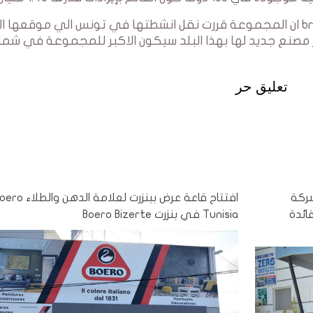
واكدت مصادر عليمة في تصريح لموقع brands.tn ان المجموعة قررت نقل انشطتها في تونس الي موقعه
مصنع جديد لها بهذا البلد سيكون الاكبر للمجموعة في شما
تعليق حر
شركة
افتتاح قاعة عرض ببنزرت لعلامة الدهن وال
 لفائدة
Tunisia في بنزرت Boero Bizerte