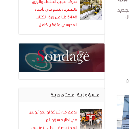
شركة عجين الحلفاء والورق
بالقصرين تنجح في تأمين
ا الجديد
ل
5446 طنا من ورق الكتاب
المدرسي وتؤمّن كامل…
طلاء Boero
مسؤولية مجتمعية
بدعم من شركة اوريدو تونس
في اطار مسؤولتها
المجتمعية: البطل التونسي