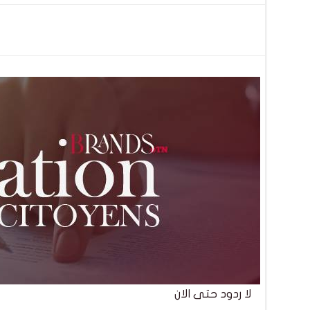
تصفّح
المقالات
لا ردود حتى الان