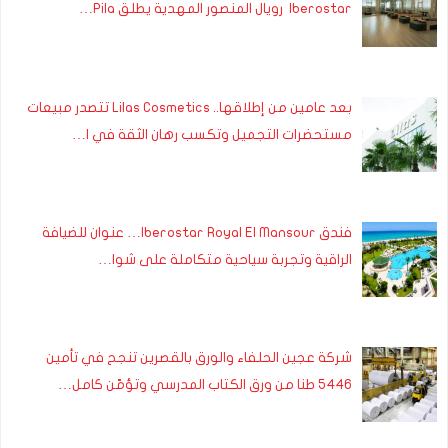
Iberostar رويال المنصور المهدية يطلق Pila…
بعد عامين من إطلاقها.. Lilas Cosmetics تتصدر مبيعات
مستحضرات التجميل وتكسب رهان الثقة في ا…
فندق Iberostar Royal El Mansour… عنوان للضيافة
الراقية وتجربة سياحية متكاملة على شوا…
شركة عجين الحلفاء والورق بالقصرين تنجح في تأمين
5446 طنا من ورق الكتاب المدرسي وتؤمّن كامل…