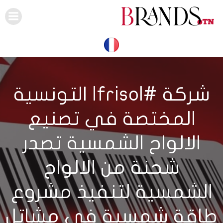
Skip
to
content
شركة #Ifrisol التونسية
المختصة في تصنيع
الالواح الشمسية تصدر
شحنة من الالواح
الشمسية لتنفيذ مشروع
طاقة شمسية في مشاتل