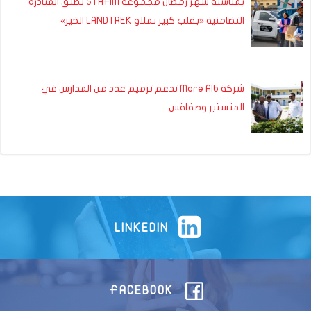
بمناسبة شهر رمضان مجموعة STAFIM تطلق المبادرة
التضامنية «بقلب كبير نملاو LANDTREK الخير»
شركة Mare Alb تدعم ترميم عدد من المدارس في
المنستير وصفاقس
LINKEDIN
FACEBOOK