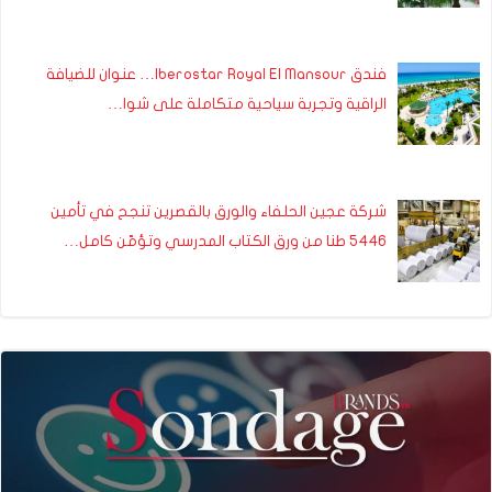
فندق Iberostar Royal El Mansour… عنوان للضيافة
الراقية وتجربة سياحية متكاملة على شوا…
شركة عجين الحلفاء والورق بالقصرين تنجح في تأمين
5446 طنا من ورق الكتاب المدرسي وتؤمّن كامل…