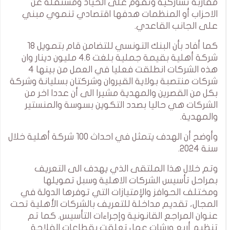
مقاربة تشاركية وتقوم على الحياد ومستقلة عن
الاحزاب أو المنظمات هدفها اقتصادي تنموي مبني
على الجانب القاعدي.
كما أفاد بأن البنك التونسي للتضامن قام بتمويل 18
شركة أهلية بقيمة جملية بلغت 4.6 مليون دينار وان
هذه الشركات انطلقت فعليا في العمل من بينها 4
شركات منتصبة بولاية القيروان وشركتان بسليانة وشركة
بكل من القصرين والمهدية مشيرا الى أن عددا اخر من
الشركات هي حاليا بصدد التكوين بسوسة والمنستير
والمهدية.
وأوضح أن الهدف يتمثل في احداث 100 شركة أهلية خلال
سنة 2024.
وتم خلال هذا الملتقى الذي يهدف الى التعريف
بمراحل تأسيس الشركات الاهلية وسبل تمويلها
ومختلف الحوافز والإمتيازات التي توفرها الدولة في
المجال، تقديم مداخلة للتعريف بالشركات الأهلية تحت
عنوان المراجع القانونية وإجراءات التأسيس. كما تم
تنظيم أربع ورشات عمل تعلقت بقطاعات الفلاحة