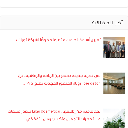
آخر المقالات
تعيين أسامة الصامت متصرفا مفوضًا لشركة توبنات
في تجربة جديدة تجمع بين الرياضة والرفاهية.. نزل
Iberostar رويال المنصور المهدية يطلق Pila…
بعد عامين من إطلاقها.. Lilas Cosmetics تتصدر مبيعات
مستحضرات التجميل وتكسب رهان الثقة في ا…