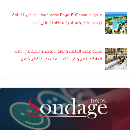
فندق Iberostar Royal El Mansour… عنوان للضيافة
الراقية وتجربة سياحية متكاملة على شوا…
شركة عجين الحلفاء والورق بالقصرين تنجح في تأمين
5446 طنا من ورق الكتاب المدرسي وتؤمّن كامل…