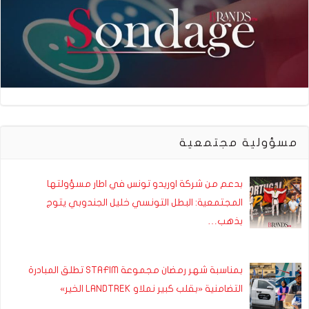
مسؤولية مجتمعية
بدعم من شركة اوريدو تونس في اطار مسؤولتها
المجتمعية: البطل التونسي خليل الجندوبي يتوج
بذهب…
بمناسبة شهر رمضان مجموعة STAFIM تطلق المبادرة
التضامنية «بقلب كبير نملاو LANDTREK الخير»