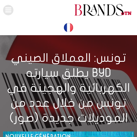
Skip
to
content
تونس: العملاق الصيني
BYD يطلق سيارته
الكهربائية والهجينة في
تونس من خلال عدد من
الموديلات جديدة (صور)