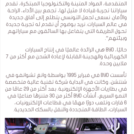
المتقدمة، المواد المتينة والتكنولوجيا المبتكرة، تقدم
سياراتنا تجربة قيادة لا مثيل لها، تجمع بين الأداء، الراحة
والأمان. نسعى لجعل التونسي يتطلع إلى آفاق جديدة
في عالم السيارات. نريد بوضوح أن نقدم له تجربة جديدة
تحول الطريقة التي يتفاعل بها السائقون مع سياراتهم
وبيئتهم”.
حاليًا، BYD هي الرائدة عالميًا في إنتاج السيارات
الكهربائية والهجينة القابلة لإعادة الشحن مع أكثر من 7
ملايين وحدة.
تأسست BYD في فبراير 1995 بواسطة وانغ تشوانفو في
شنتشن، وكانت في البداية شركة تقنية عالية متخصصة
في بطاريات الأجهزة الإلكترونية. بعد أكثر من 29 عامًا من
النمو السريع، أنشأت BYD أكثر من 30 متنزهًا صناعيًا في
6 قارات وتلعب دورًا مهمًا في قطاعات الإلكترونيات،
السيارات، الطاقة المتجددة والنقل بالسكك الحديدية.