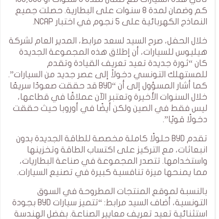
كم وضمان لمدة 8 سنوات على البطارية. حصلت جميع
النماذج الكهربائية على 5 نجوم في اختبار NCAP.
خلال الحفل، صرح السيد لسعد مرابط، المدير العام لشركة
هيليوس للسيارات، أن إطلاق هذه المجموعة الجديدة
كان “ثورة جديدة تعيد تعريف القيادة وتقدم
للمستهلك التونسي دخولاً إلى عصر جديد من السيارات”.
كما أشار المسؤول إلى أن “BYD قد حققت صعودًا سريعًا
خلال السنوات الأخيرة وتعتبر الآن عملاقًا في قطاعها،
ليس فقط في الصين ولكن أيضًا في أوروبا حيث حققت
دخولًا قويًا”.
تقدم BYD حلولًا كاملة مخصصة للطاقة الجديدة بدون
انبعاثات، مع التركيز على اكتساب الطاقة وتخزينها
واستخدامها. تتصدر المجموعة في صناعة البطاريات،
مما يمنحها ميزة تنافسية كبيرة في تصنيع السيارات.
بالنسبة لموقع المنتجات المطروحة في السوق
التونسية، أضاف السيد مرابط: “تتميز سيارات BYD بجودة
استثنائية تعيد تعريف معايير الصناعة. بفضل الهندسة