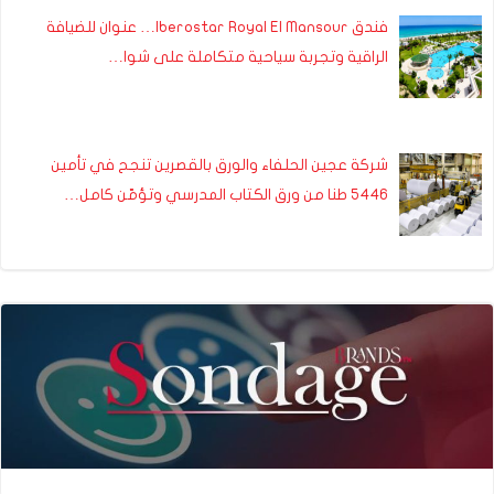
فندق Iberostar Royal El Mansour… عنوان للضيافة
الراقية وتجربة سياحية متكاملة على شوا…
شركة عجين الحلفاء والورق بالقصرين تنجح في تأمين
5446 طنا من ورق الكتاب المدرسي وتؤمّن كامل…