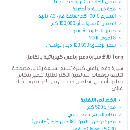
مدى: 420 كم (دورة مختلطة)
قوة ضريبية: 5 أحصنة
التسارع 0-100 كم/ساعة في 7.3 ثانية
الضمان: 6 سنوات أو 150,000 كم
ضمان البطارية: 8 سنوات
5 نجوم NCAP
سعر الإطلاق: 123,990 دينار تونسي
BYD Tang: سيارة دفع رباعي كهربائية بالكامل
سيارة دفع رباعي كبيرة تتسع لسبعة ركاب، مصممة
لتلبية توقعات السائقين الأكثر تطلبًا. تتميز بنظام
تعليق أمامي وخلفي مستقل من الألومنيوم وأداء
عالي.
الخصائص التقنية:
مدى: 520 كم
نظام الدفع: دفع رباعي
محركين كهربائيين: 180 كيلوواط (أمامي) –
200 كيلوواط (خلفي)