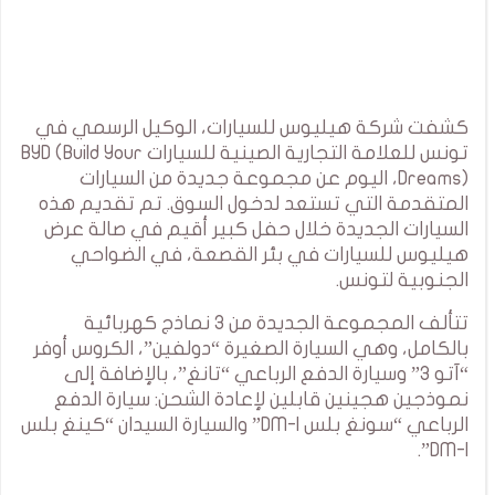
كشفت شركة هيليوس للسيارات، الوكيل الرسمي في
تونس للعلامة التجارية الصينية للسيارات BYD (Build Your
Dreams)، اليوم عن مجموعة جديدة من السيارات
المتقدمة التي تستعد لدخول السوق. تم تقديم هذه
السيارات الجديدة خلال حفل كبير أقيم في صالة عرض
هيليوس للسيارات في بئر القصعة، في الضواحي
الجنوبية لتونس.
تتألف المجموعة الجديدة من 3 نماذج كهربائية
بالكامل، وهي السيارة الصغيرة “دولفين”، الكروس أوفر
“آتو 3” وسيارة الدفع الرباعي “تانغ”، بالإضافة إلى
نموذجين هجينين قابلين لإعادة الشحن: سيارة الدفع
الرباعي “سونغ بلس DM-I” والسيارة السيدان “كينغ بلس
DM-I”.