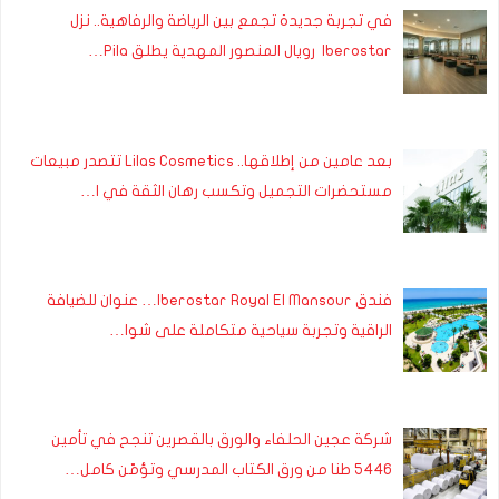
في تجربة جديدة تجمع بين الرياضة والرفاهية.. نزل
Iberostar رويال المنصور المهدية يطلق Pila…
بعد عامين من إطلاقها.. Lilas Cosmetics تتصدر مبيعات
مستحضرات التجميل وتكسب رهان الثقة في ا…
فندق Iberostar Royal El Mansour… عنوان للضيافة
الراقية وتجربة سياحية متكاملة على شوا…
شركة عجين الحلفاء والورق بالقصرين تنجح في تأمين
5446 طنا من ورق الكتاب المدرسي وتؤمّن كامل…