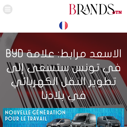
Skip
to
content
الاسعد مرابط: علامة BYD
في تونس ستسعى إلى
تطوير النقل الكهربائي
في بلادنا