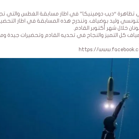
دومينيكان حاليا ولحد 4 اوت الجاري تظاهرة “ديب دومينيكا” في اطار مسابقة الغطس والتي
التونسي وليد بوضياف. وتندرج هذه المسابقة في اطار التحضير
ان خلال شهر أكتوبر القادم.
ياف كل التميز والنجاح في تحديه القادم وتحضيرات جيدة ومم