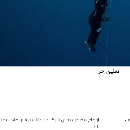
تعليق حر
تطلق eSIM، أحدث
اوضاع مضطربة في شركات اتصالات تونس صاحبة عل
TT