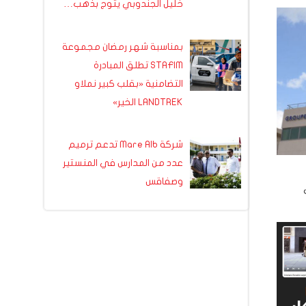
خليل الجندوبي يتوج بذهب…
بمناسبة شهر رمضان مجموعة
STAFIM تطلق المبادرة
التضامنية «بقلب كبير نملاو
LANDTREK الخير»
شركة Mare Alb تدعم ترميم
عدد من المدارس في المنستير
وصفاقس
ب