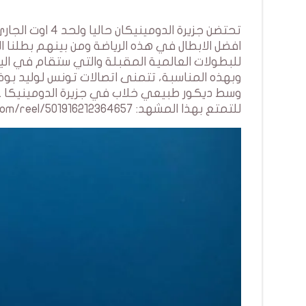
تحتضن جزيرة ال
افضل الابطال في هذه الرياضة ومن بينهم بطلنا 
للبطولات العالمية المقبلة والتي ستقام في اليون
وبهذه المناسبة، تتمنى اتصالات تونس لوليد بوض
وسط ديكور طبيعي خلاب في جزيرة الدومينيكا .
للتمتع بهذا المشهد: https://www.facebook.com/reel/501916212364657