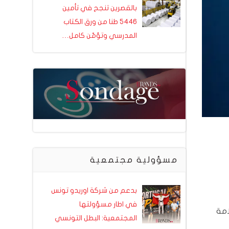
بالقصرين تنجح في تأمين
5446 طنا من ورق الكتاب
المدرسي وتؤمّن كامل…
مسؤولية مجتمعية
بدعم من شركة اوريدو تونس
في اطار مسؤولتها
امة
المجتمعية: البطل التونسي