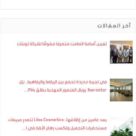
آخر المقالات
تعيين أسامة الصامت متصرفا مفوضًا لشركة توبنات
في تجربة جديدة تجمع بين الرياضة والرفاهية.. نزل
Iberostar رويال المنصور المهدية يطلق Pila…
بعد عامين من إطلاقها.. Lilas Cosmetics تتصدر مبيعات
مستحضرات التجميل وتكسب رهان الثقة في ا…