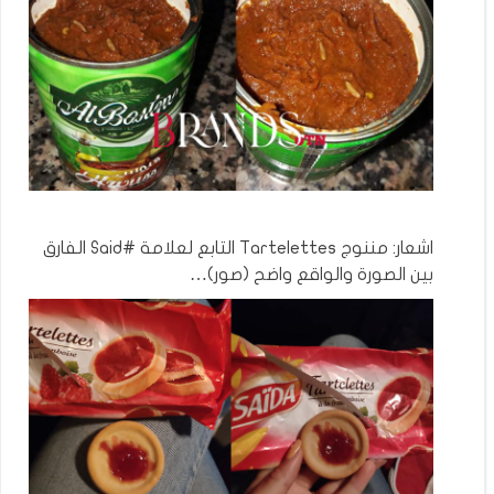
اشعار: مننوج Tartelettes التابع لعلامة #Said الفارق
بين الصورة والواقع واضح (صور)…