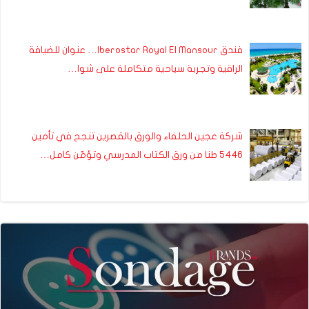
فندق Iberostar Royal El Mansour… عنوان للضيافة
الراقية وتجربة سياحية متكاملة على شوا…
شركة عجين الحلفاء والورق بالقصرين تنجح في تأمين
5446 طنا من ورق الكتاب المدرسي وتؤمّن كامل…