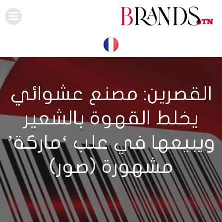
Skip
to
content
القصرين: مصنع عشوائي
يخلط القهوة بالشعير
ويبيعها في علب ‘ماركة’
مشهورة (صور)