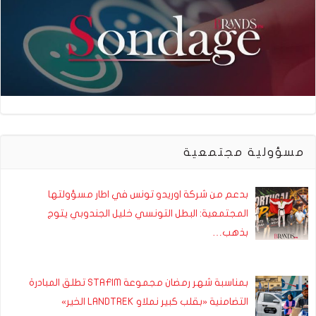
مسؤولية مجتمعية
بدعم من شركة اوريدو تونس في اطار مسؤولتها
المجتمعية: البطل التونسي خليل الجندوبي يتوج
بذهب…
بمناسبة شهر رمضان مجموعة STAFIM تطلق المبادرة
التضامنية «بقلب كبير نملاو LANDTREK الخير»