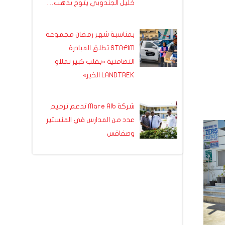
خليل الجندوبي يتوج بذهب…
بمناسبة شهر رمضان مجموعة
STAFIM تطلق المبادرة
التضامنية «بقلب كبير نملاو
LANDTREK الخير»
شركة Mare Alb تدعم ترميم
عدد من المدارس في المنستير
وصفاقس