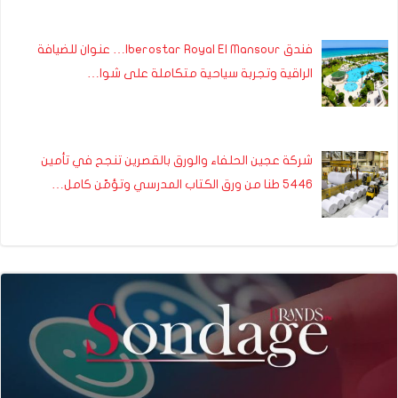
فندق Iberostar Royal El Mansour… عنوان للضيافة
الراقية وتجربة سياحية متكاملة على شوا…
شركة عجين الحلفاء والورق بالقصرين تنجح في تأمين
5446 طنا من ورق الكتاب المدرسي وتؤمّن كامل…