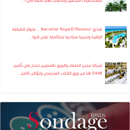
مستحضرات التجميل وتكسب رهان الثقة في ا…
فندق Iberostar Royal El Mansour… عنوان للضيافة
الراقية وتجربة سياحية متكاملة على شوا…
شركة عجين الحلفاء والورق بالقصرين تنجح في تأمين
5446 طنا من ورق الكتاب المدرسي وتؤمّن كامل…