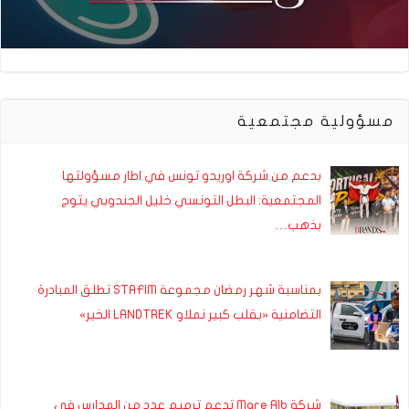
مسؤولية مجتمعية
بدعم من شركة اوريدو تونس في اطار مسؤولتها
المجتمعية: البطل التونسي خليل الجندوبي يتوج
بذهب…
بمناسبة شهر رمضان مجموعة STAFIM تطلق المبادرة
التضامنية «بقلب كبير نملاو LANDTREK الخير»
شركة Mare Alb تدعم ترميم عدد من المدارس في