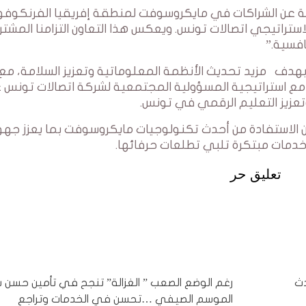
ولة عن الشراكات في مايكروسوفت لمنطقة إفريقيا الفرنكوفون
لاستراتيجي اتصالات تونس. ويعكس هذا التعاون التزامنا المشت
نافسية.”
 بهدف مزيد تحديث الأنظمة المعلوماتية وتعزيز السلامة، مع
ع استراتيجية المسؤولية المجتمعية لشركة اتصالات تونس ع
وتعزيز التعليم الرقمي في تونس.
 الاستفادة من أحدث تكنولوجيات مايكروسوفت بما يعزز جهو
دمات مبتكرة تلبي تطلعات حرفائها.
تعليق حر
تطلق eSIM، أحدث
رغم الوضع الصعب ” الغزالة” تنجح في تأمين حسن س
الموسم الصيفي …تحسن في الخدمات وتراجع