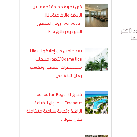
في تجربة جديدة تجمع بين
الرياضة والرفاهية.. نزل
Iberostar رويال المنصور
 لأكثر
المهدية يطلق Pila…
ما
بعد عامين من إطلاقها.. Lilas
Cosmetics تتصدر مبيعات
مستحضرات التجميل وتكسب
رهان الثقة في ا…
فندق Iberostar Royal El
Mansour… عنوان للضيافة
الراقية وتجربة سياحية متكاملة
على شوا…