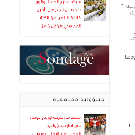
شركة عجين الحلفاء والورق
ية: ”
بالقصرين تنجح في تأمين
رك
5446 طنا من ورق الكتاب
المدرسي وتؤمّن كامل…
بر
دها
مسؤولية مجتمعية
بدعم من شركة اوريدو تونس
ير
في اطار مسؤولتها
المجتمعية: البطل التونسي