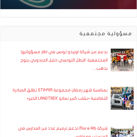
مسؤولية مجتمعية
بدعم من شركة اوريدو تونس في اطار مسؤولتها
المجتمعية: البطل التونسي خليل الجندوبي يتوج
بذهب…
بمناسبة شهر رمضان مجموعة STAFIM تطلق المبادرة
التضامنية «بقلب كبير نملاو LANDTREK الخير»
شركة Mare Alb تدعم ترميم عدد من المدارس في
المنستير وصفاقس