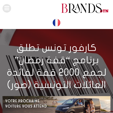
Skip
to
content
كارفور تونس تطلق
برنامج “قفة رمضان”
لجمع 2000 قفة لفائدة
العائلات التونسية (صور)