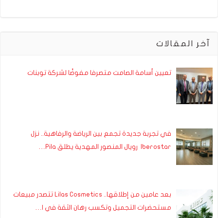
آخر المقالات
تعيين أسامة الصامت متصرفا مفوضًا لشركة توبنات
في تجربة جديدة تجمع بين الرياضة والرفاهية.. نزل
Iberostar رويال المنصور المهدية يطلق Pila…
بعد عامين من إطلاقها.. Lilas Cosmetics تتصدر مبيعات
مستحضرات التجميل وتكسب رهان الثقة في ا…