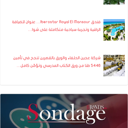
فندق Iberostar Royal El Mansour… عنوان للضيافة
الراقية وتجربة سياحية متكاملة على شوا…
شركة عجين الحلفاء والورق بالقصرين تنجح في تأمين
5446 طنا من ورق الكتاب المدرسي وتؤمّن كامل…