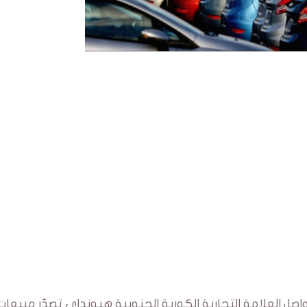
لبيانات وكالة النقل البري الفني (ATTT)، تواصل العلامة التجارية الكورية الجنوبية هيونداي تصدّر مبيعا