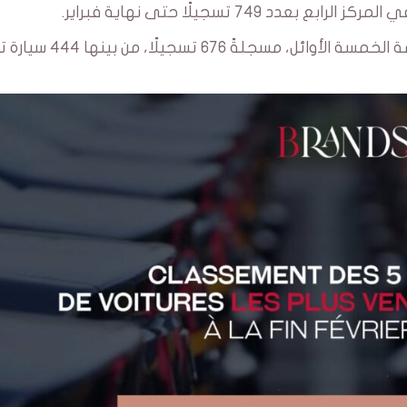
749 تسجيلًا حتى نهاية فبراير.
وأخيرًا، أغلقت العلامة الكورية الجنوبية كيا قائمة الخمسة الأوائل، مسجلةً 676 تسجيلًا، 