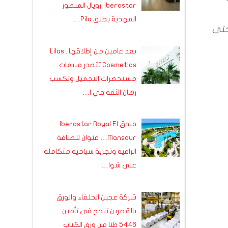
Iberostar رويال المنصور
المهدية يطلق Pila…
 الثانية بإجمالي 778 تسجيلًا حتى
بعد عامين من إطلاقها.. Lilas
Cosmetics تتصدر مبيعات
مستحضرات التجميل وتكسب
رهان الثقة في ا…
فندق Iberostar Royal El
Mansour… عنوان للضيافة
الراقية وتجربة سياحية متكاملة
على شوا…
شركة عجين الحلفاء والورق
بالقصرين تنجح في تأمين
5446 طنا من ورق الكتاب