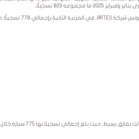
 مجموعه 823 تسجيلًا.
وتأتي العلامة الفرنسية رينو، التي توزعها في تونس شركة ARTES، في المرتبة
أما العلامة الإيطالية فيات، فقد احتلت المركز الثالث بفارق بسيط، حيث بلغ إجمالي تسجيلاتها 775 سيارة خلال