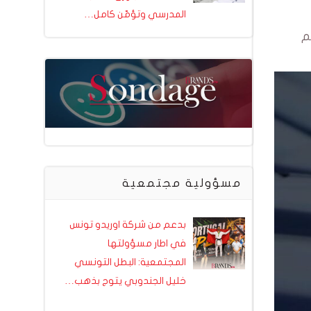
المدرسي وتؤمّن كامل…
من بينها 444 سيارة تم
مسؤولية مجتمعية
بدعم من شركة اوريدو تونس
في اطار مسؤولتها
المجتمعية: البطل التونسي
خليل الجندوبي يتوج بذهب…