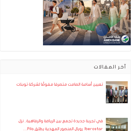
آخر المقالات
تعيين أسامة الصامت متصرفا مفوضًا لشركة توبنات
في تجربة جديدة تجمع بين الرياضة والرفاهية.. نزل
Iberostar رويال المنصور المهدية يطلق Pila…