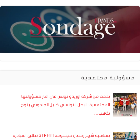
مسؤولية مجتمعية
بدعم من شركة اوريدو تونس في اطار مسؤولتها
المجتمعية: البطل التونسي خليل الجندوبي يتوج
بذهب…
بمناسبة شهر رمضان مجموعة STAFIM تطلق المبادرة