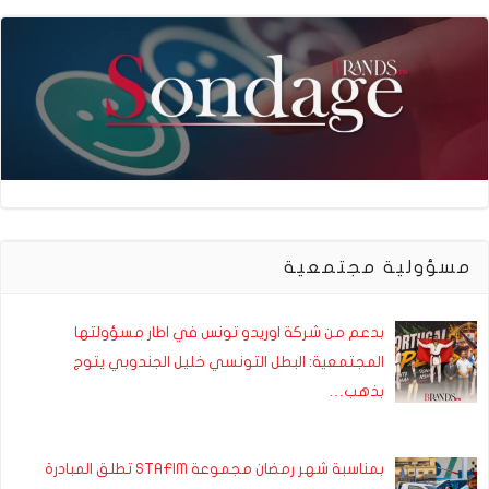
مسؤولية مجتمعية
بدعم من شركة اوريدو تونس في اطار مسؤولتها
المجتمعية: البطل التونسي خليل الجندوبي يتوج
بذهب…
بمناسبة شهر رمضان مجموعة STAFIM تطلق المبادرة