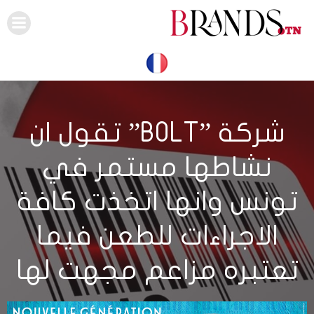
Skip
to
content
شركة ”BOLT” تقول ان
نشاطها مستمر في
تونس وانها اتخذت كافة
الاجراءات للطعن فيما
تعتبره مزاعم مجهت لها