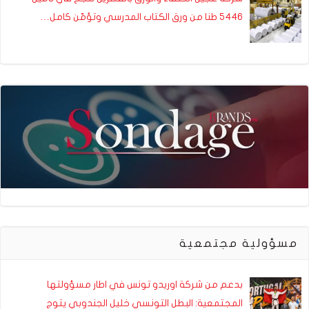
5446 طنا من ورق الكتاب المدرسي وتؤمّن كامل…
مسؤولية مجتمعية
بدعم من شركة اوريدو تونس في اطار مسؤولتها
المجتمعية: البطل التونسي خليل الجندوبي يتوج