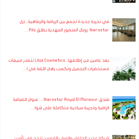
في تجربة جديدة تجمع بين الرياضة والرفاهية.. نزل
Iberostar رويال المنصور المهدية يطلق Pila…
بعد عامين من إطلاقها.. Lilas Cosmetics تتصدر مبيعات
مستحضرات التجميل وتكسب رهان الثقة في ا…
فندق Iberostar Royal El Mansour… عنوان للضيافة
الراقية وتجربة سياحية متكاملة على شوا…
شركة عجين الحلفاء والورق بالقصرين تنجح في تأمين