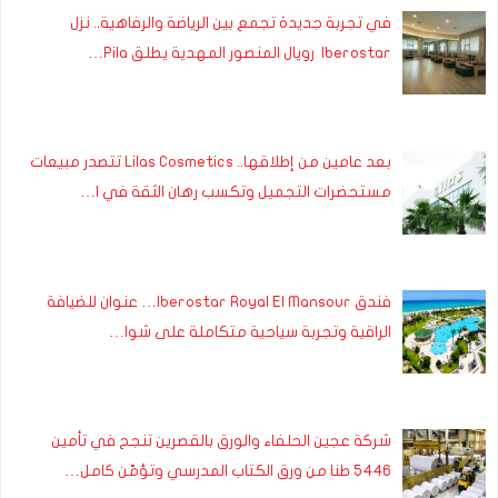
في تجربة جديدة تجمع بين الرياضة والرفاهية.. نزل
Iberostar رويال المنصور المهدية يطلق Pila…
بعد عامين من إطلاقها.. Lilas Cosmetics تتصدر مبيعات
مستحضرات التجميل وتكسب رهان الثقة في ا…
فندق Iberostar Royal El Mansour… عنوان للضيافة
الراقية وتجربة سياحية متكاملة على شوا…
شركة عجين الحلفاء والورق بالقصرين تنجح في تأمين
5446 طنا من ورق الكتاب المدرسي وتؤمّن كامل…