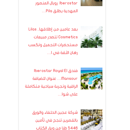
Iberostar رويال المنصور
المهدية يطلق Pila…
بعد عامين من إطلاقها.. Lilas
Cosmetics تتصدر مبيعات
مستحضرات التجميل وتكسب
رهان الثقة في ا…
فندق Iberostar Royal El
Mansour… عنوان للضيافة
الراقية وتجربة سياحية متكاملة
على شوا…
شركة عجين الحلفاء والورق
بالقصرين تنجح في تأمين
5446 طنا من ورق الكتاب