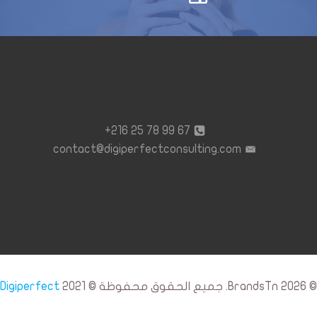
67 99 78 25 216+
contact@digiperfectconsulting.com
© 2026 BrandsTn. جميع الحقوق محفوظة © 2021
Digiperfect