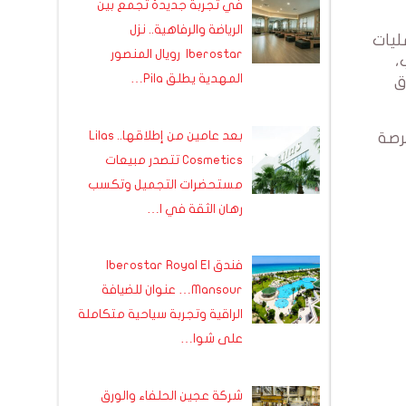
في تجربة جديدة تجمع بين
الرياضة والرفاهية.. نزل
ليات
Iberostar رويال المنصور
،
المهدية يطلق Pila…
ق
بعد عامين من إطلاقها.. Lilas
رصة
Cosmetics تتصدر مبيعات
مستحضرات التجميل وتكسب
رهان الثقة في ا…
فندق Iberostar Royal El
Mansour… عنوان للضيافة
الراقية وتجربة سياحية متكاملة
على شوا…
شركة عجين الحلفاء والورق