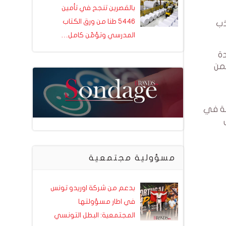
بالقصرين تنجح في تأمين
5446 طنا من ورق الكتاب
ذب
المدرسي وتؤمّن كامل…
ة
من
طة في
 فرص
مسؤولية مجتمعية
بدعم من شركة اوريدو تونس
في اطار مسؤولتها
المجتمعية: البطل التونسي