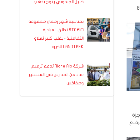
خليل الجندوبي يتوج بذهب…
طلاء Boero
بمناسبة شهر رمضان مجموعة
STAFIM تطلق المبادرة
التضامنية «بقلب كبير نملاو
LANDTREK الخير»
شركة Mare Alb تدعم ترميم
عدد من المدارس في المنستير
وصفاقس
جزة
رفيع