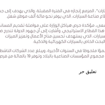
ارات”، المزمع إنجازه في الفترة المقبلة، والذي يهدف إلى ج
قطاع صناعة السيارات، الذي يوفر نحو مائة ألف موطن شغل.
المسعى، مؤكدة حرص هياكل الوزارة على مواصلة تقديم المساند
ذا القطاع الاستراتيجي. وأشارت إلى أن جهود الدولة تندرج ض
ارات، الذي يستهدف تحسين مناخ الأعمال وتعزيز الميزات
بحث الخاص بالسيارات الكهربائية والذكية.
موًا ملحوظا في السنوات الأخيرة، ويبلغ عدد الشركات الناش
القطاع حوالي 300 مؤسسة تمثل 4.5 بالمائة من مجموع المؤسسات الصناعية بالبلاد وتوفر 19 بالمائة من
تعليق حر