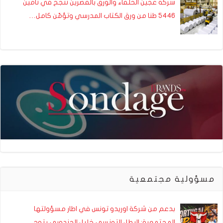
شركة عجين الحلفاء والورق بالقصرين تنجح في تأمين
5446 طنا من ورق الكتاب المدرسي وتؤمّن كامل…
مسؤولية مجتمعية
بدعم من شركة اوريدو تونس في اطار مسؤولتها
المجتمعية: البطل التونسي خليل الجندوبي يتوج