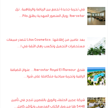
في تجربة جديدة تجمع بين الرياضة والرفاهية.. نزل
Iberostar رويال المنصور المهدية يطلق Pila…
بعد عامين من إطلاقها.. Lilas Cosmetics تتصدر مبيعات
مستحضرات التجميل وتكسب رهان الثقة في ا…
فندق Iberostar Royal El Mansour… عنوان للضيافة
الراقية وتجربة سياحية متكاملة على شوا…
شركة عجين الحلفاء والورق بالقصرين تنجح في تأمين
5446 طنا من ورق الكتاب المدرسي وتؤمّن كامل…