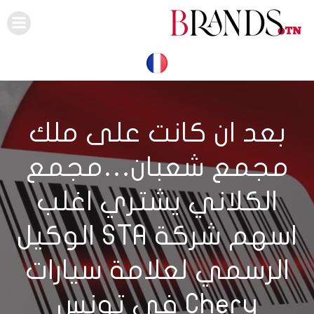
Skip
to
content
بعد ان كانت على ملك
مجمع شعبان…مجمع
الكلاني يشتري اغلب
اسهم شركة STA الوكيل
الرسمي لعلامة سيارات
Chery في تونس