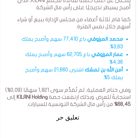
يتخلى عن أغلب حصته لفائدة مجمع KILANI، الذي
أصبح يسيطر تدريجيًا على رأس مال الشركة.
كما قام ثلاثة أعضاء من مجلس الإدارة ببيع أو شراء
أسهم خلال نفس الفترة:
محمد المرزوقي
باع 77,410 سهم وأصبح يملك
3,63%.
عمار المرزوقي
باع 62,705 سهم وأصبح يملك
4,36%.
آمن الله بن تمسّك
اشترى 21,660 سهم وأصبح
يملك 5%.
وفي ختام العملية، لم تُقدَّم سوى 1,821 سهمًا (0,09%)
استجابةً للعرض. وبذلك ارتفعت حصة
KILANI Holding
إلى
68,45%
من رأس مال الشركة التونسية للسيارات.
تعليق حر