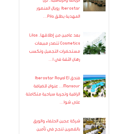
الرياضة والرفاهية.. نزل
Iberostar رويال المنصور
المهدية يطلق Pila…
بعد عامين من إطلاقها.. Lilas
Cosmetics تتصدر مبيعات
مستحضرات التجميل وتكسب
رهان الثقة في ا…
فندق Iberostar Royal El
Mansour… عنوان للضيافة
الراقية وتجربة سياحية متكاملة
على شوا…
شركة عجين الحلفاء والورق
بالقصرين تنجح في تأمين