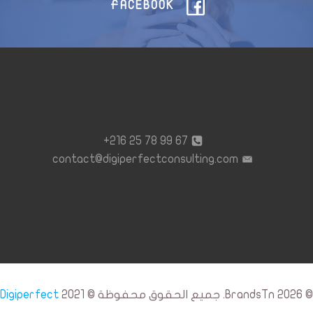
FACEBOOK
67 99 78 25 216+
contact@digiperfectconsulting.com
© 2026 BrandsTn. جميع الحقوق محفوظة © 2021
Digiperfect