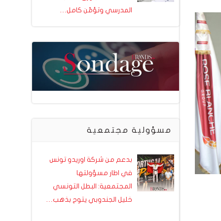
المدرسي وتؤمّن كامل…
مسؤولية مجتمعية
بدعم من شركة اوريدو تونس
في اطار مسؤولتها
المجتمعية: البطل التونسي
خليل الجندوبي يتوج بذهب…