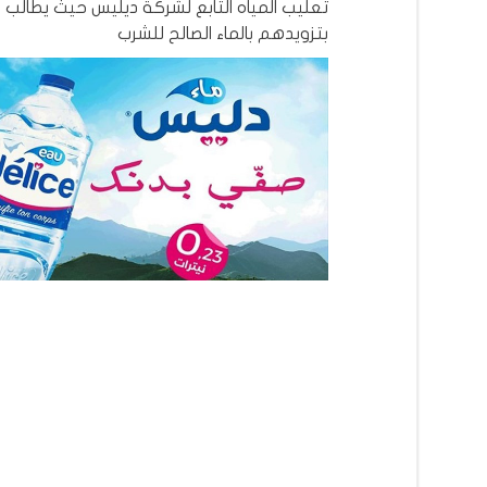
تعليب المياه التابع لشركة ديليس حيث يطالب
بتزويدهم بالماء الصالح للشرب