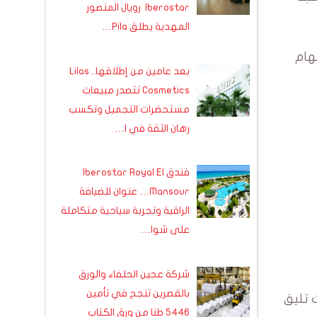
Iberostar رويال المنصور
المهدية يطلق Pila…
هام
بعد عامين من إطلاقها.. Lilas
Cosmetics تتصدر مبيعات
مستحضرات التجميل وتكسب
رهان الثقة في ا…
فندق Iberostar Royal El
Mansour… عنوان للضيافة
الراقية وتجربة سياحية متكاملة
على شوا…
شركة عجين الحلفاء والورق
بالقصرين تنجح في تأمين
 تليق
5446 طنا من ورق الكتاب