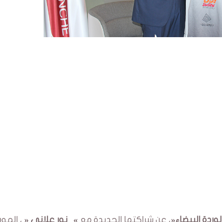
لوردة البيضاء
«
، عن شراكتها الجديدة مع
»
نور علاني
«
، المو