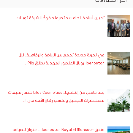
آخر المقالات
تعيين أسامة الصامت متصرفا مفوضًا لشركة توبنات
في تجربة جديدة تجمع بين الرياضة والرفاهية.. نزل
Iberostar رويال المنصور المهدية يطلق Pila…
بعد عامين من إطلاقها.. Lilas Cosmetics تتصدر مبيعات
مستحضرات التجميل وتكسب رهان الثقة في ا…
فندق Iberostar Royal El Mansour… عنوان للضيافة