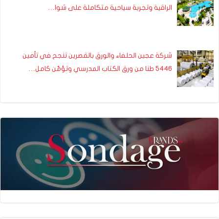
الراقية وتجربة سياحية متكاملة على شوا…
شركة عجين الحلفاء والورق بالقصرين تنجح في تأمين
5446 طنا من ورق الكتاب المدرسي وتؤمّن كامل…