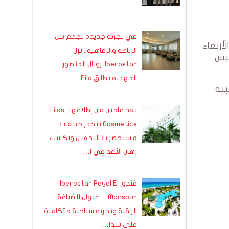
في تجربة جديدة تجمع بين
أربعاء
الرياضة والرفاهية.. نزل
ئيس
Iberostar رويال المنصور
المهدية يطلق Pila…
بية
بعد عامين من إطلاقها.. Lilas
Cosmetics تتصدر مبيعات
مستحضرات التجميل وتكسب
رهان الثقة في ا…
فندق Iberostar Royal El
Mansour… عنوان للضيافة
الراقية وتجربة سياحية متكاملة
على شوا…