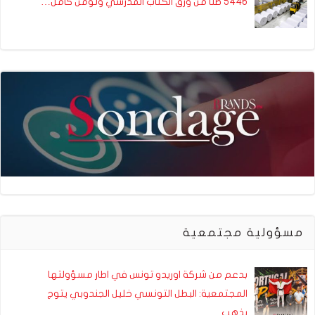
5446 طنا من ورق الكتاب المدرسي وتؤمّن كامل…
مسؤولية مجتمعية
بدعم من شركة اوريدو تونس في اطار مسؤولتها
المجتمعية: البطل التونسي خليل الجندوبي يتوج
بذهب…