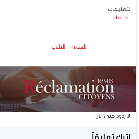
التصنيفات
اقتصاد
تصفّح
تصفّح
السابق
التالي
المقالات
المقالات
لا ردود حتى الان
اترك تعليقاً