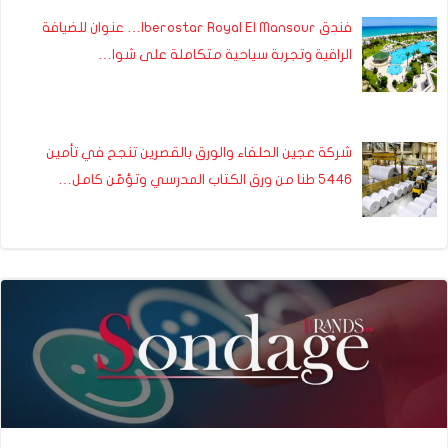
فندق Iberostar Royal El Mansour… عنوان للضيافة
الراقية وتجربة سياحية متكاملة على شوا…
شركة عجين الحلفاء والورق بالقصرين تنجح في تأمين
5446 طنا من ورق الكتاب المدرسي وتؤمّن كامل…