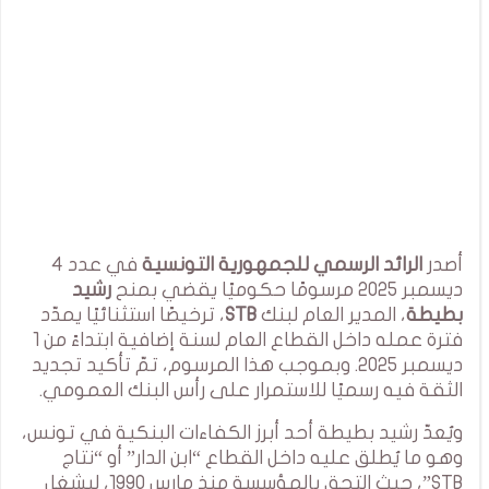
أصدر
الرائد الرسمي للجمهورية التونسية
في عدد 4
ديسمبر 2025 مرسومًا حكوميًا يقضي بمنح
رشيد
بطيطة
، المدير العام لبنك
STB
، ترخيصًا استثنائيًا يمدّد
فترة عمله داخل القطاع العام لسنة إضافية ابتداءً من 1
ديسمبر 2025. وبموجب هذا المرسوم، تمّ تأكيد تجديد
الثقة فيه رسميًا للاستمرار على رأس البنك العمومي.
ويُعدّ رشيد بطيطة أحد أبرز الكفاءات البنكية في تونس،
وهو ما يُطلق عليه داخل القطاع “ابن الدار” أو “نتاج
STB”، حيث التحق بالمؤسسة منذ مارس 1990، ليشغل