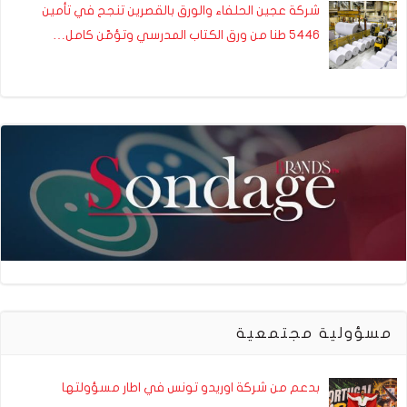
شركة عجين الحلفاء والورق بالقصرين تنجح في تأمين
5446 طنا من ورق الكتاب المدرسي وتؤمّن كامل…
مسؤولية مجتمعية
بدعم من شركة اوريدو تونس في اطار مسؤولتها