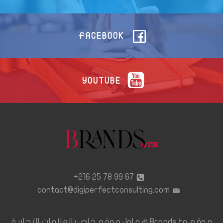
FACEBOOK
YOUTUBE
67 99 78 25 216+
contact@digiperfectconsulting.com
موقع Brands.tn هو اول موقع خاص بالعلامات التجارية