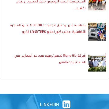
المجتمعية: البطل التونسي خليل الجندوبي يتوج
بذهب…
بمناسبة شهر رمضان مجموعة STAFIM تطلق المبادرة
التضامنية «بقلب كبير نملاو LANDTREK الخير»
شركة Mare Alb تدعم ترميم عدد من المدارس في
المنستير وصفاقس
LINKEDIN